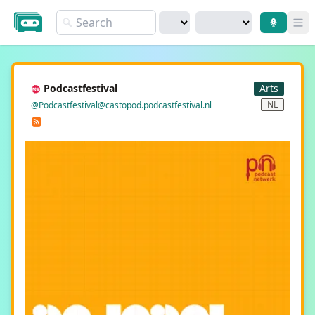
Search.
Op
Podcastfestival
Arts
NL
@Podcastfestival@castopod.podcastfestival.nl