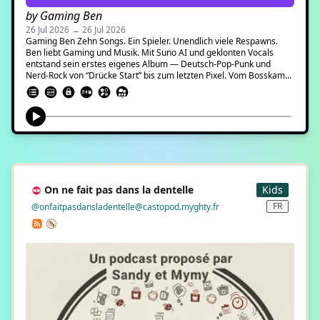
by Gaming Ben
26 Jul 2026 → 26 Jul 2026
Gaming Ben Zehn Songs. Ein Spieler. Unendlich viele Respawns.
Ben liebt Gaming und Musik. Mit Suno AI und geklonten Vocals
entstand sein erstes eigenes Album — Deutsch-Pop-Punk und
Nerd-Rock von “Drücke Start” bis zum letzten Pixel. Vom Bosskampf
um Mitternacht über die Ballade “Lag in meinem Herzen” bis zum
selbstironischen “Noob fürs Leben” — jedes Lied ist eine Gaming-
Erinnerung, ein Level, ein Checkpoint. Plus Bonus Track: Lasagne,
Lasagne. Weil Ben Lasagne liebt :)
On ne fait pas dans la dentelle
Kids
FR
@onfaitpasdansladentelle@castopod.myghty.fr