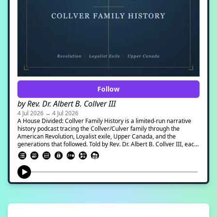
Follow
by Rev. Dr. Albert B. Collver III
4 Jul 2026 → 4 Jul 2026
A House Divided: Collver Family History is a limited-run narrative
history podcast tracing the Collver/Culver family through the
American Revolution, Loyalist exile, Upper Canada, and the
generations that followed. Told by Rev. Dr. Albert B. Collver III, each
episode combines genealogy, original records, family memory, and
historical storytelling to recover the lives of Jabez Collver, his
descendants, and the divided world they inhabited.