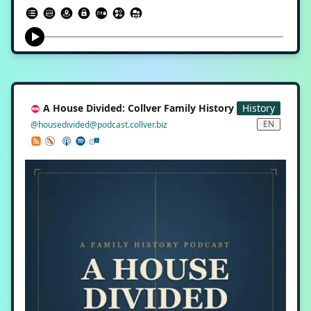
Menschheit, verpackt in knackige Episoden von nur wenigen
Minuten. Wir reisen quer durch alle Themengebiete: Von den
verborgenen Geheimnissen der Weltgeschichte und den
bahnbrechenden Erfindungen der Technik bis hin zu den packenden
Biografien genialer Denker, Macher und Visionäre unserer Zeit.
Jede Folge serviert dir ein Thema – absolut präzise, fesselnd erzählt
und ohne langes Vorgeplänkel direkt auf den Punkt gebracht. Die
perfekte Dosis Aha-Effekt für deine Kaffeepause, den Arbeitsweg
oder einfach zwischendurch. Abonniere jetzt und nimm jedes Mal
A House Divided: Collver Family History
History
ein Stück neues Wissen mit!
EN
@housedivided@podcast.collver.biz