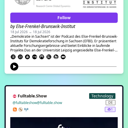
Follow
by Else-Frenkel-Brunswik-Institut
18 Jul 2026 → 18 Jul 2026
„Demokratie in Sachsen“ ist der Podcast des Else-Frenkel-Brunswik-
Instituts für Demokratieforschung in Sachsen (EFBI). Er präsentiert
aktuelle Forschungsergebnisse und bietet Einblicke in laufende
Projekte.Das an der Universität Leipzig angesiedelte Else-Frenkel-
Brunswik-Institut erforscht und dokumentiert demokratiefeindliche
Einstellungen, Strukturen und Bestrebungen in Sachsen und erstellt
darauf aufbauend wissenschaftliche Analysen.Das Projekt wird
finanziert durch Mittel auf Grundlage des vom Sächsischen Landtag
beschlossenen
Haushalts.#Wissenschaft#Demokratie#Forschung#Leipzig#Sachsen#Gesel
Zusammenhalt#ReCentGlobe#Sozialpsychologie#Soziologie
Fulltable.Show
Technology
DE
@fulltableshow@fulltable.show
1