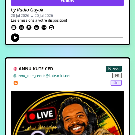
Follow
by Radio Gayak
20 Jul 2026 → 20 Jul 2026
Les émissions à votre disposition!
ANNU KUTE CED
News
FR
@annu_kute_cedric@kute.o-k-i.net
1