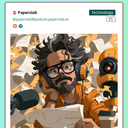
Paperslab
Technology
ES
@paperslab@podcast.paperslab.es