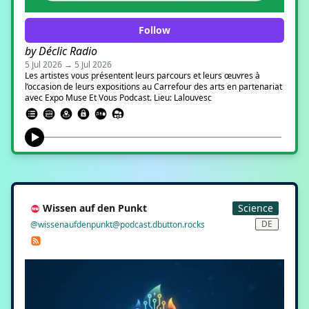
https://univ.scholarvox.com/catalog/book/docid/88921352?
searchterm=apiculture# Vidard, M. (2026). Quand l’agro-industrie
met les abeilles au travail. France Inter.
Follow
https://www.radiofrance.fr/franceinter/podcasts/la-terre-au-
carre/la-terre-au-carre-du-jeudi-12-mars-2026-1241515
by Déclic Radio
5 Jul 2026 → 5 Jul 2026
Les artistes vous présentent leurs parcours et leurs œuvres à
l’occasion de leurs expositions au Carrefour des arts en partenariat
avec Expo Muse Et Vous Podcast. Lieu: Lalouvesc
Wissen auf den Punkt
Science
DE
@wissenaufdenpunkt@podcast.dbutton.rocks