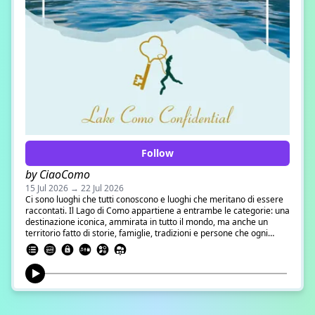
Follow
by CiaoComo
15 Jul 2026 → 22 Jul 2026
Ci sono luoghi che tutti conoscono e luoghi che meritano di essere
raccontati. Il Lago di Como appartiene a entrambe le categorie: una
destinazione iconica, ammirata in tutto il mondo, ma anche un
territorio fatto di storie, famiglie, tradizioni e persone che ogni
giorno contribuiscono a renderlo unico. Nasce da questa l’ idea
“Lake Como Confidential”, il nuovo format di CiaoComo dedicato al
mondo dell’hospitality e alle eccellenze che hanno costruito
l’identità del territorio comasco. Un viaggio esclusivo che va oltre
l’immagine da cartolina per entrare nel cuore delle realtà che
rappresentano il meglio dell’accoglienza, dello sport, del turismo e
dell’imprenditoria locale.