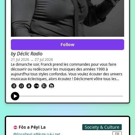
Follow
by Déclic Radio
21 Jul 2026 → 27 Jul 2026
Le dimanche soir, Franck prend les commandes pour vous faire
découvrir ou redécouvrir les musiques des années 1990 à
aujourd’hui tous styles confondus. Vous voulez écouter des univers
musicaux éclectiques, alors écoutez ! Déclicment vôtre tous les
dimanches de 20h00 à 23h00 avec des nouveautés, des mix, des
interviews d’artistes locaux en direct, des interviews d’artistes
enregistrées lors de festivals.
Fòs a Péyi La
Society & Culture
FR
@FosaPeyiLa@kute.o-k-i.net