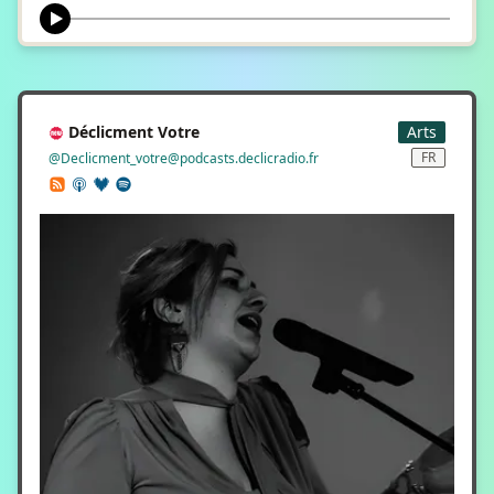
Déclicment Votre
Arts
FR
@Declicment_votre@podcasts.declicradio.fr