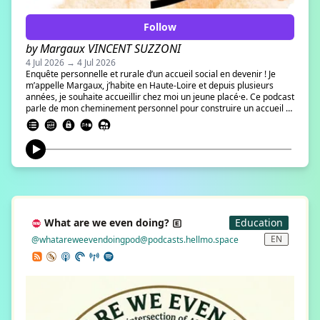
Follow
by Margaux VINCENT SUZZONI
4 Jul 2026 → 4 Jul 2026
Enquête personnelle et rurale d’un accueil social en devenir ! Je
m’appelle Margaux, j’habite en Haute-Loire et depuis plusieurs
années, je souhaite accueillir chez moi un jeune placé·e. Ce podcast
parle de mon cheminement personnel pour construire un accueil à
la maison. Avec une question qui m’intéresse particulièrement :
quelles conditions permettent de prendre soin autrement de ces
enfants ? Pour répondre à cette question, je pars à la rencontre de
réseaux, de lieux, d’associations et de personnes qui, depuis des
dizaines d’années, expérimentent d’autres façons d’accompagner
les enfants confiés à la protection de l’enfance. C’est le cas des
Lieux de Vie et d’Accueil, des accueils sociaux et thérapeutiques en
milieu rural, les accueils de répit, les séjours de rupture…Ce sont
très souvent des petits lieux à taille humaine, des endroits où l’on
What are we even doing?
Education
essaie de faire une place au lien, au quotidien, à la nature, au soin,
à la parole des enfants. Tout au long de ce podcast, suivez ma
EN
@whatareweevendoingpod@podcasts.hellmo.space
rencontre avec ces initiatives, pour les comprendre, m’en inspirer,
et peut-être, un jour, pouvoir accueillir à mon tour un·e enfant ou un
adolescent·es. Bienvenue dans le podcast Moi, future accueillante -
Enquête personnelle et rurale d’un accueil social en devenir. Un
podcast réalisé par Margaux VINCENT SUZZONI et produit par
l’association La Calligramme.