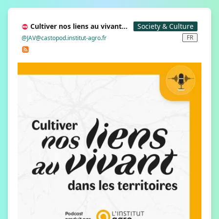
Cultiver nos liens au vivant
Society & Culture
dans les territoires
FR
@JAV@castopod.institut-agro.fr