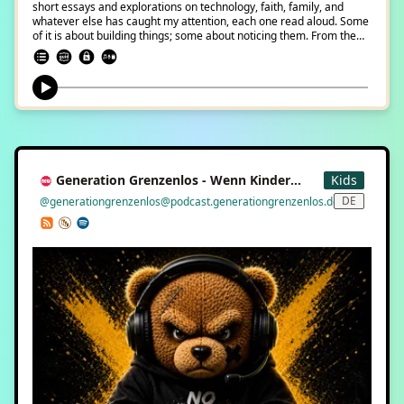
short essays and explorations on technology, faith, family, and
whatever else has caught my attention, each one read aloud. Some
of it is about building things; some about noticing them. From the
desk, and the homeserver, of Rev. Dr. Albert B. Collver III.
Generation Grenzenlos - Wenn Kinder
Kids
grenzenlos aufwachsen
DE
@generationgrenzenlos@podcast.generationgrenzenlos.de