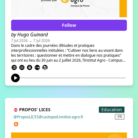
Follow
by Hugo Guinard
7 Jul 2026 → 7 Jul 2026
Dans le cadre des journées d’études et pratiques
interprofessionnelles intitulées : “Cultiver nos liens au vivant dans
les territoires : questionner et mettre en dialogue nos pratiques”
qui ont eu lieu du 30 juin au 2 juillet 2026, l’Institut Agro - Campus
de Florac vous propose deux captations audio pour explorer cette
thématique et revivre l’événement. Plus d’informations sur ces
journées sont disponibles sur le site fermewikisagro.fr/liens-au-
vivant
PROPOS’ LICES
Education
FR
@ProposLICES@castopod.institut-agro.fr