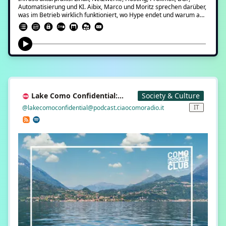
Automatisierung und KI. Aibix, Marco und Moritz sprechen darüber,
was im Betrieb wirklich funktioniert, wo Hype endet und warum am
Ende doch wieder DNS schuld ist.
Lake Como Confidential:
Society & Culture
ospitalità d'autore
IT
@lakecomoconfidential@podcast.ciaocomoradio.it