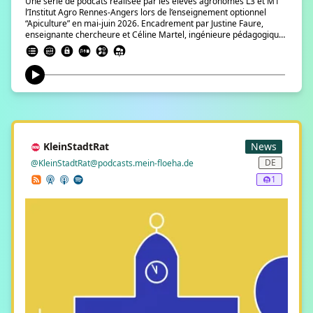
Une série de podcats réalisée par les élèves agronomes L3 et M1
l’Institut Agro Rennes-Angers lors de l’enseignement optionnel
“Apiculture” en mai-juin 2026. Encadrement par Justine Faure,
enseignante chercheure et Céline Martel, ingénieure pédagogique.
Les étudiant·es AKOUBRI Sarah, BEAUD Mathilde, BOCCACCIO
Emma, BOURGARD Mathilde, BOURGASSER Noa, CASTANIER
Salomé, DELATTRE Eloïse, GAULON—GARCIA Joan, GOUIN Chloé,
GUILLAUME Augustin, HANSEN Julie, JOUVE Maxence, KIESER
Morgann, KOEHRLEN Justine, LAMBELIN Elise, LAUREC Annette,
LETOURNEAU Océane, MARTIN Daphné, MARTZ Léanne, MORIN
Lison, MORVÉZEN Gaëtan, PAPIN Sibylle, PAYET Natacha, PLANSON
—LESERRE Gaël, PUCHOL Emma, ROBIN Gabriel, SINGEVIN César,
SOUTIF Manon, THORAVAL Malo, ZHU Sylvain. Bibliographie
KleinStadtRat
News
Albouy, V., &amp; Ausset, A. (2025). 50 idées fausses sur les
abeilles Ed. 1. Editions Quae.
DE
@KleinStadtRat@podcasts.mein-floeha.de
https://univ.scholarvox.com/catalog/book/docid/88968139?
1
searchterm=apiculture Albouy, V., &amp; Le Conte, Y. (2020). Un
avenir pour nos abeilles et nos apiculteurs Ed. 1. Editions Quae.
https://univ.scholarvox.com/catalog/book/docid/88902340?
searchterm=abeilles# Allier, F., Alaux, C., Odoux, J. F., &amp; Henry,
M. (2017). Aménagement du territoire et observatoires multi-sites
pour mieux comprendre le comportement des colonies d’abeilles
mellifères. Decourtye, A. (2018). Les abeilles, des ouvrières
agricoles à protéger. Éditions France agricole. Dupré, L., &amp;
Fortier, A. (2025). Ressources mellifères disputées : Une question
d’accès entre ethos, savoir et pouvoir. VertigO, Hors-Série 40.
https://doi.org/10.4000/14clo Dussy, D., Faugere, E., Cesard, N.,
&amp; Gruber, M. (2019). Apicultures d’ici et d’ailleurs (Editions de